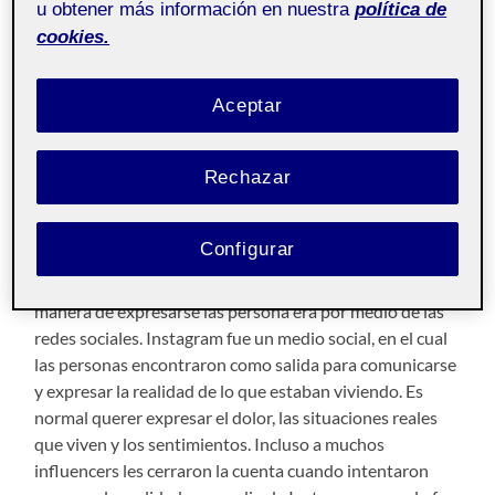
a otros).
u obtener más información en nuestra
política de
cookies.
Las redes sociales son el punto de encuentro de la
sociedad hoy en día. Desde diferentes lugares del
mundo podemos conectarnos unos con otros, leernos,
Aceptar
dar nuestras opiniones. Según informes varios
Instagram es una de las redes sociales más visitadas.
Rechazar
(mundialmente, 2022). Por ello he decidido juntar estos
dos temas y desarrollar mi análisis en esta estadística.
Configurar
Tenemos que recordar que al principio de la guerra los
medios rusos estaban controlados (vecin, 2022)y la
manera de expresarse las persona era por medio de las
redes sociales. Instagram fue un medio social, en el cual
las personas encontraron como salida para comunicarse
y expresar la realidad de lo que estaban viviendo. Es
normal querer expresar el dolor, las situaciones reales
que viven y los sentimientos. Incluso a muchos
influencers les cerraron la cuenta cuando intentaron