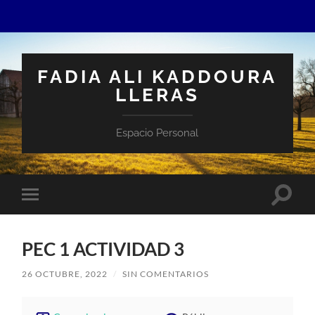
FADIA ALI KADDOURA
LLERAS
Espacio Personal
Altern
Alternar
el
el
campo
menú
de
móvil
búsqu
PEC 1 ACTIVIDAD 3
26 OCTUBRE, 2022
/
SIN COMENTARIOS