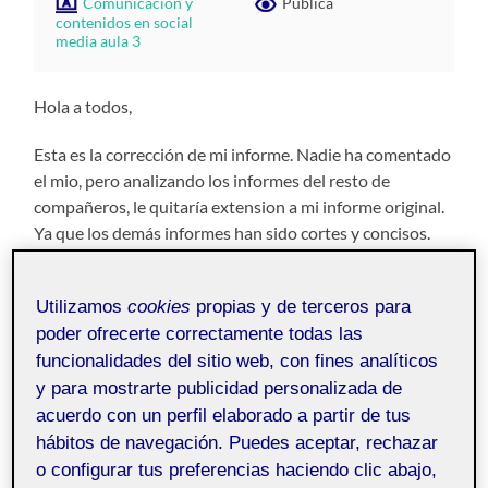
Comunicacion y
Pública
contenidos en social
media aula 3
Hola a todos,
Esta es la corrección de mi informe. Nadie ha comentado
el mio, pero analizando los informes del resto de
compañeros, le quitaría extension a mi informe original.
Ya que los demás informes han sido cortes y concisos.
Analizando, mirando los algoritmos y las estadísticas
Utilizamos
cookies
propias y de terceros para
que observamos en la gráfica podemos darnos cuenta el
impacto que ha tenido la guerra a nivel de Rusia –
poder ofrecerte correctamente todas las
Ucrania a nivel mundial. Como todos sabemos ha sido
funcionalidades del sitio web, con fines analíticos
un proceso difícil para todos, personas han perdido su
y para mostrarte publicidad personalizada de
hogar, su rutina e incluso a familiares. Es un tema
acuerdo con un perfil elaborado a partir de tus
conmovedor, que afecta a nivel económico, social y
hábitos de navegación. Puedes aceptar, rechazar
político a todos los países (a unos más directamente que
o configurar tus preferencias haciendo clic abajo,